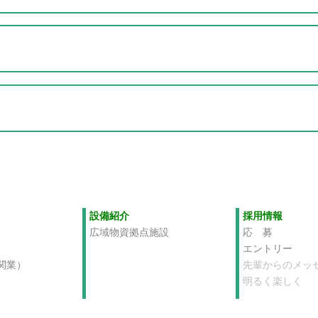
設備紹介
採用情報
広域物資拠点施設
応 募
エントリー
関業）
先輩からのメッ
明るく楽しく