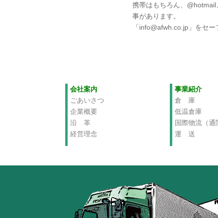
携帯はもちろん、@hotmail、
事があります。
「info@afwh.co.
会社案内
事業紹介
ごあいさつ
倉 庫
企業概要
低温倉庫
沿 革
国際物流（通
経営理念
運 送