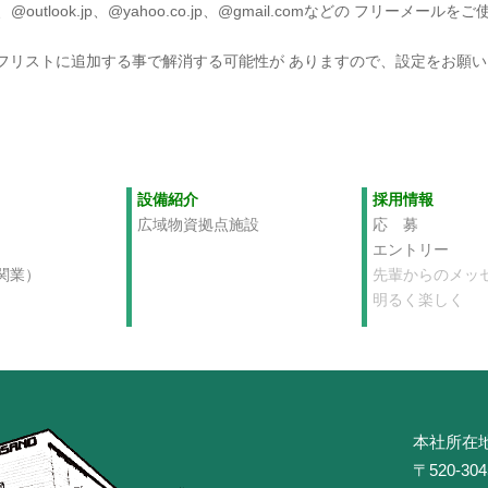
@outlook.jp、@yahoo.co.jp、@gmail.comなどの フリーメ
jp」をセーフリストに追加する事で解消する可能性が ありますので、設定をお願
設備紹介
採用情報
広域物資拠点施設
応 募
エントリー
関業）
先輩からのメッ
明るく楽しく
本社所在
〒520-3